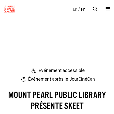
S
En
Fr
k
i
p
t
o
c
o
n
t
Événement accessible
e
n
Événement après le JourCinéCan
t
MOUNT PEARL PUBLIC LIBRARY
PRÉSENTE SKEET